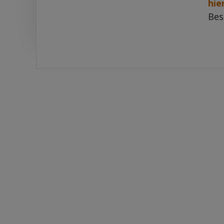
hie
Bes